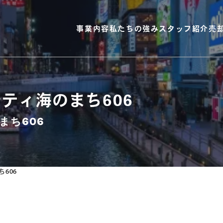
事業内容
私たちの強み
スタッフ紹介
売
ティ海のまち606
まち606
606