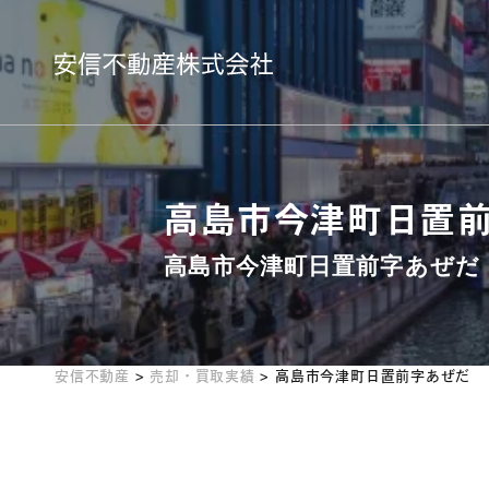
高島市今津町日置
高島市今津町日置前字あぜだ
安信不動産
>
売却・買取実績
>
高島市今津町日置前字あぜだ