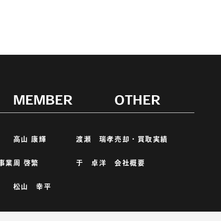
MEMBER
OTHER
高山 康輝
渡瀬 瑞孝
売却・買取実績
事業
周 啓繁
于 卓洋
会社概要
松山 幸平